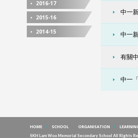
2016-17
中一新
2015-16
2014-15
中一新
有關中
中一
HOME
SCHOOL
ORGANISATION
LEARNIN
SKH Lam Woo Memorial Secondary School All Rights Re