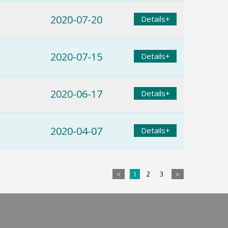
2020-07-20
Details+
2020-07-15
Details+
2020-06-17
Details+
2020-04-07
Details+
<
1
2
3
>