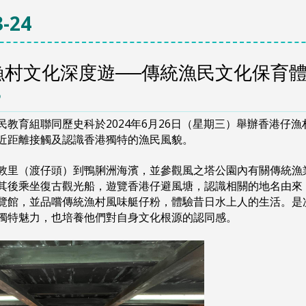
-24
漁村文化深度遊──傳統漁民文化保育
6
民教育組聯同歷史科於2024年6月26日（星期三）舉辦香港仔
近距離接觸及認識香港獨特的漁民風貌。
敦里（渡仔頭）到鴨脷洲海濱，並參觀風之塔公園內有關傳統漁
其後乘坐復古觀光船，遊覽香港仔避風塘，認識相關的地名由來
覽館，並品嚐傳統漁村風味艇仔粉，體驗昔日水上人的生活。是
獨特魅力，也培養他們對自身文化根源的認同感。